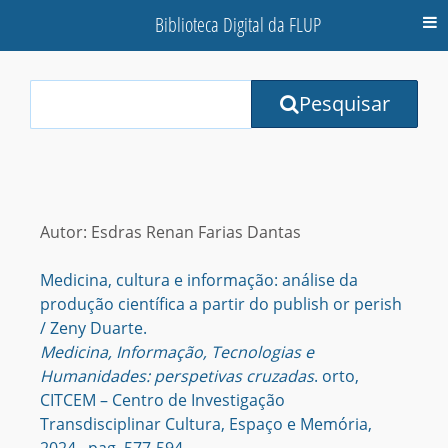
Biblioteca Digital da FLUP
M
Your
Pesquisar
Search
Terms:
Autor: Esdras Renan Farias Dantas
Medicina, cultura e informação: análise da
produção científica a partir do publish or perish
/ Zeny Duarte.
Medicina, Informação, Tecnologias e
Humanidades: perspetivas cruzadas
. orto,
CITCEM – Centro de Investigação
Transdisciplinar Cultura, Espaço e Memória,