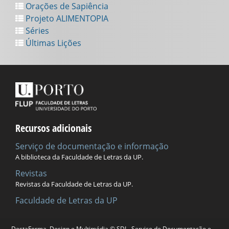
Orações de Sapiência
Projeto ALIMENTOPIA
Séries
Últimas Lições
Recursos adicionais
Serviço de documentação e informação
A biblioteca da Faculdade de Letras da UP.
Revistas
Revistas da Faculdade de Letras da UP.
Faculdade de Letras da UP
DestaForma, Design e Multimédia © SDI - Serviço de Documentação e