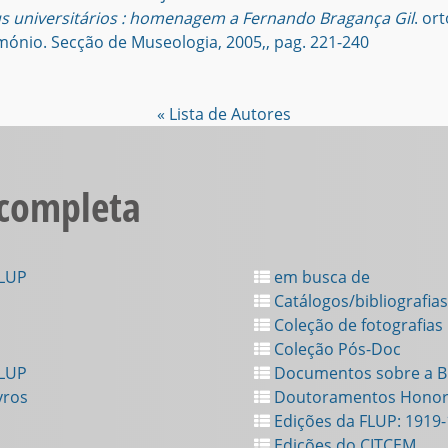
us universitários : homenagem a Fernando Bragança Gil
. or
mónio. Secção de Museologia, 2005,, pag. 221-240
« Lista de Autores
 completa
FLUP
em busca de
Catálogos/bibliografias
Coleção de fotografias
Coleção Pós-Doc
FLUP
Documentos sobre a Bi
vros
Doutoramentos Honor
Edições da FLUP: 1919
Edições do CITCEM