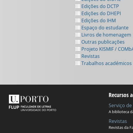
Edições do DCTP
Edições do DHEPI
Edições do IHM
Espaço do estudante
Livros de homenagem
Outras publicações
Projeto KISMIF / COMb
Revistas
Trabalhos académicos
Recursos a
Serviço d
A biblioteca 
Revistas
Revistas da F