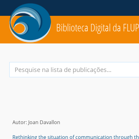
Biblioteca Digital da FLU
Your
Search
Terms:
Autor: Joan Davallon
Rethinking the situation of communication through the