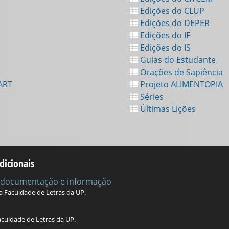
Edições do CLUP
Edições do DEPER
Edições do IF
Edições do IS
Guias do Estudante
Orações de Sapiência
ART
Projeto ALIMENTOPIA
Séries
Últimas Lições
dicionais
e documentação e informação
da Faculdade de Letras da UP.
aculdade de Letras da UP.