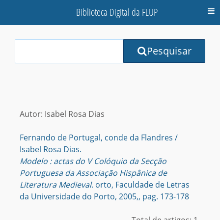
Biblioteca Digital da FLUP
M
Your
Pesquisar
Search
Terms:
Autor: Isabel Rosa Dias
Fernando de Portugal, conde da Flandres /
Isabel Rosa Dias.
Modelo : actas do V Colóquio da Secção
Portuguesa da Associação Hispânica de
Literatura Medieval
. orto, Faculdade de Letras
da Universidade do Porto, 2005,, pag. 173-178