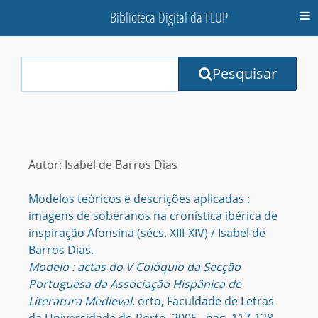
Biblioteca Digital da FLUP
M
Your
Pesquisar
Search
Terms:
Autor: Isabel de Barros Dias
Modelos teóricos e descrições aplicadas :
imagens de soberanos na cronística ibérica de
inspiração Afonsina (sécs. XIII-XIV) / Isabel de
Barros Dias.
Modelo : actas do V Colóquio da Secção
Portuguesa da Associação Hispânica de
Literatura Medieval
. orto, Faculdade de Letras