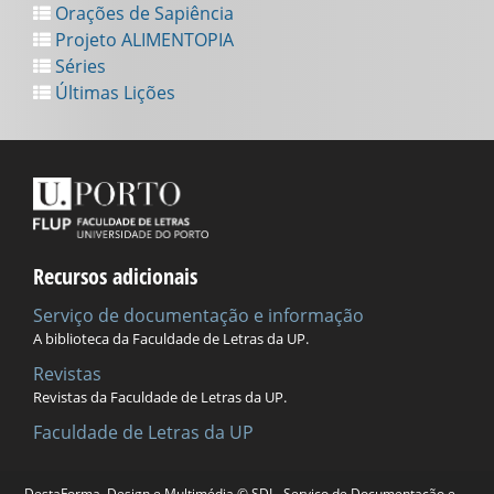
Orações de Sapiência
Projeto ALIMENTOPIA
Séries
Últimas Lições
Recursos adicionais
Serviço de documentação e informação
A biblioteca da Faculdade de Letras da UP.
Revistas
Revistas da Faculdade de Letras da UP.
Faculdade de Letras da UP
DestaForma, Design e Multimédia © SDI - Serviço de Documentação e