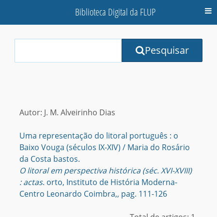
Biblioteca Digital da FLUP
M
Your
Pesquisar
Search
Terms:
Autor: J. M. Alveirinho Dias
Uma representação do litoral português : o
Baixo Vouga (séculos IX-XIV) / Maria do Rosário
da Costa bastos.
O litoral em perspectiva histórica (séc. XVI-XVIII)
: actas
. orto, Instituto de História Moderna-
Centro Leonardo Coimbra,, pag. 111-126