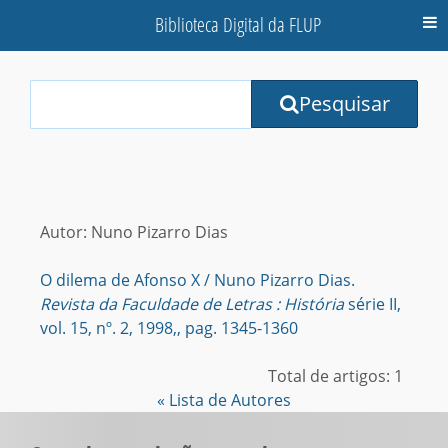
Biblioteca Digital da FLUP
M
Your
Pesquisar
Search
Terms:
Autor: Nuno Pizarro Dias
O dilema de Afonso X / Nuno Pizarro Dias.
Revista da Faculdade de Letras : História
série II,
vol. 15, nº. 2, 1998,, pag. 1345-1360
Total de artigos: 1
« Lista de Autores