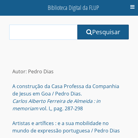
Biblioteca Digital da FLUP
M
Your
Pesquisar
Search
Terms:
Autor: Pedro Dias
A construção da Casa Professa da Companhia
de Jesus em Goa / Pedro Dias.
Carlos Alberto Ferreira de Almeida : in
memoriam
vol. I,, pag. 287-298
Artistas e artífices : e a sua mobilidade no
mundo de expressão portuguesa / Pedro Dias