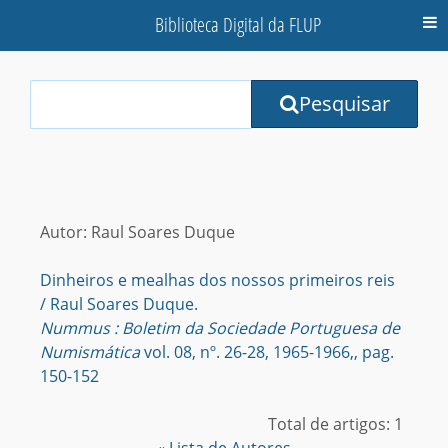
Biblioteca Digital da FLUP
M
Your
Pesquisar
Search
Terms:
Autor: Raul Soares Duque
Dinheiros e mealhas dos nossos primeiros reis
/ Raul Soares Duque.
Nummus : Boletim da Sociedade Portuguesa de
Numismática
vol. 08, nº. 26-28, 1965-1966,, pag.
150-152
Total de artigos: 1