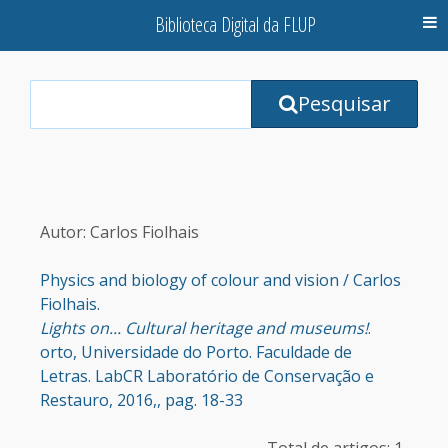
Biblioteca Digital da FLUP
M
Your
Pesquisar
Search
Terms:
Autor: Carlos Fiolhais
Physics and biology of colour and vision / Carlos
Fiolhais.
Lights on... Cultural heritage and museums!
.
orto, Universidade do Porto. Faculdade de
Letras. LabCR Laboratório de Conservação e
Restauro, 2016,, pag. 18-33