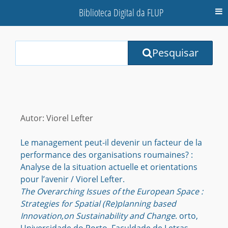
Biblioteca Digital da FLUP
M
Your
Pesquisar
Search
Terms:
Autor: Viorel Lefter
Le management peut-il devenir un facteur de la
performance des organisations roumaines? :
Analyse de la situation actuelle et orientations
pour l’avenir / Viorel Lefter.
The Overarching Issues of the European Space :
Strategies for Spatial (Re)planning based
Innovation,on Sustainability and Change
. orto,