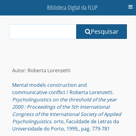
Biblioteca Digital da FLUP
M
Your
Pesquisar
Search
Terms:
Autor: Roberta Lorenzetti
Mental models construction and
communicative conflict / Roberta Lorenzetti.
Psycholinguistics on the threshold of the year
2000 : Proceedings of the 5th International
Congress of the International Society of Applied
Psycholinguistics
. orto, Faculdade de Letras da
Universidade do Porto, 1999,, pag. 779-781