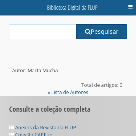
Biblioteca Digital da FLUP
M
Your
Pesquisar
Search
Terms:
Autor: Marta Mucha
Total de artigos: 0
« Lista de Autores
Consulte a coleção completa
Anexos da Revista da FLUP
Coleção CAPflup