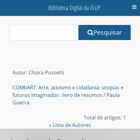
Biblioteca Digital da FLUP
M
Your
Pesquisar
Search
Terms:
Autor: Chiara Pussetti
COMbART: Arte, ativismo e cidadania: utopias e
futuros imaginados : livro de resumos / Paula
Guerra
Total de artigos: 1
« Lista de Autores