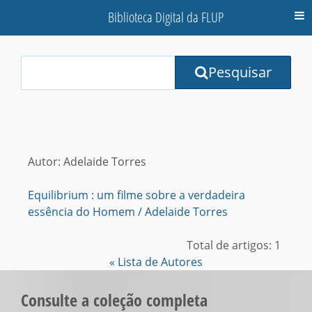
Biblioteca Digital da FLUP
M
Your
Pesquisar
Search
Terms:
Autor: Adelaide Torres
Equilibrium : um filme sobre a verdadeira
essência do Homem / Adelaide Torres
Total de artigos: 1
« Lista de Autores
Consulte a coleção completa