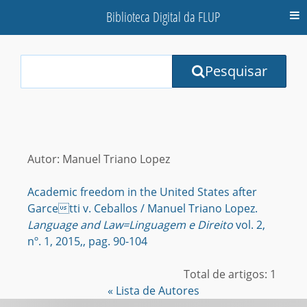
Biblioteca Digital da FLUP
M
Your
Pesquisar
Search
Terms:
Autor: Manuel Triano Lopez
Academic freedom in the United States after
Garcetti v. Ceballos / Manuel Triano Lopez.
Language and Law=Linguagem e Direito
vol. 2,
nº. 1, 2015,, pag. 90-104
Total de artigos: 1
« Lista de Autores