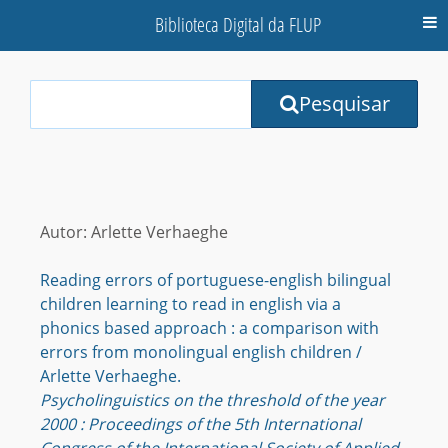
Biblioteca Digital da FLUP
M
Your
Pesquisar
Search
Terms:
Autor: Arlette Verhaeghe
Reading errors of portuguese-english bilingual
children learning to read in english via a
phonics based approach : a comparison with
errors from monolingual english children /
Arlette Verhaeghe.
Psycholinguistics on the threshold of the year
2000 : Proceedings of the 5th International