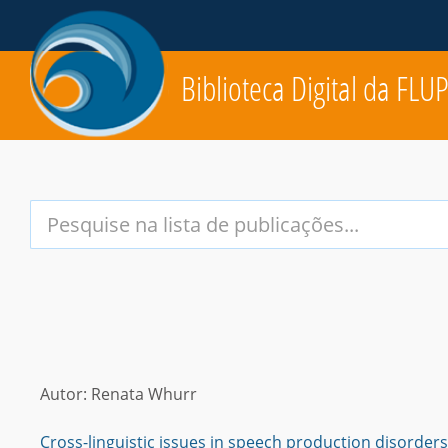
Biblioteca Digital da FLU
Your
Search
Terms:
Autor: Renata Whurr
Cross-linguistic issues in speech production disorder