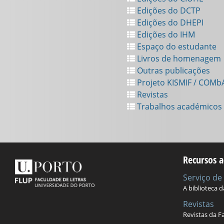
Edições do DCTP
Edições do DHEPI
Edições do IHM
Espaço do estudante
Livros de homenagem
Outras publicações
Projeto KISMIF / COMb
Revistas
Trabalhos académicos
Recursos a
Serviço d
A biblioteca 
Revistas
Revistas da F