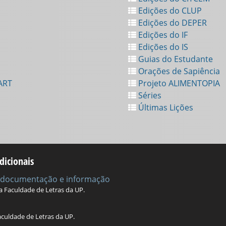
Edições do CLUP
Edições do DEPER
Edições do IF
Edições do IS
Guias do Estudante
Orações de Sapiência
ART
Projeto ALIMENTOPIA
Séries
Últimas Lições
dicionais
e documentação e informação
da Faculdade de Letras da UP.
aculdade de Letras da UP.