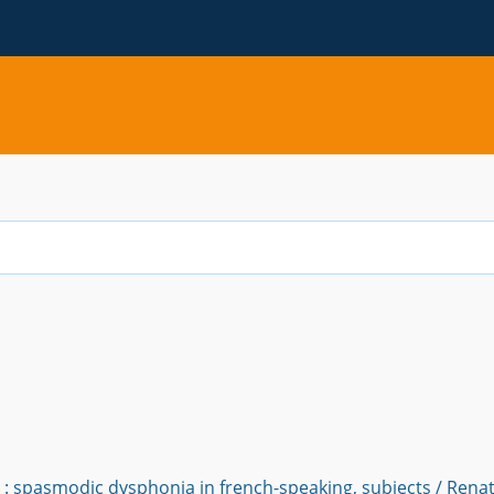
P
s : spasmodic dysphonia in french-speaking, subjects / Rena