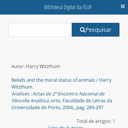
Biblioteca Digital da FLUP
M
Your
Pesquisar
Search
Terms:
Autor: Harry Witzthum
Beliefs and the moral status of animals / Harry
Witzthum.
Análises : Actas do 2º Encontro Nacional de
Filosofia Analítica
. orto, Faculdade de Letras da
Universidade do Porto, 2004,, pag. 289-297
Total de artigos: 1