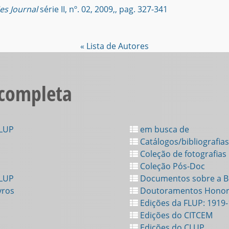
es Journal
série II, nº. 02, 2009,, pag. 327-341
« Lista de Autores
 completa
FLUP
em busca de
Catálogos/bibliografias
Coleção de fotografias
Coleção Pós-Doc
FLUP
Documentos sobre a Bi
vros
Doutoramentos Honor
Edições da FLUP: 1919
Edições do CITCEM
Edições do CLUP