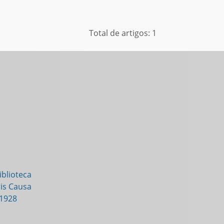
Total de artigos: 1
blioteca
is Causa
-1928