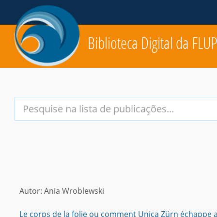
Biblioteca Digital da FLU
Your
Search
Terms:
Autor: Ania Wroblewski
Le corps de la folie ou comment Unica Zürn échappe a