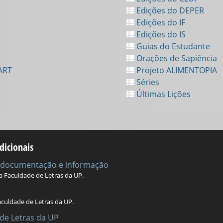
Edições do DEPER
Edições do IF
Edições do IS
Guias do Estudante
Orações de Sapiência
ART
Projeto ALIMENTOPIA
Séries
Últimas Lições
dicionais
e documentação e informação
da Faculdade de Letras da UP.
aculdade de Letras da UP.
de Letras da UP