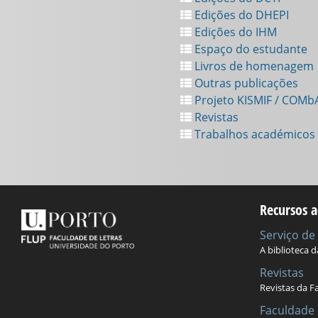
Edições do DHEPI
Edições do IHM
Espaço do estudante
Livros de homenagem
Outras publicações
Projeto KISMIF / COMb
Revistas
Trabalhos académicos
Recursos a
Serviço d
A biblioteca 
Revistas
Revistas da F
Faculdade 