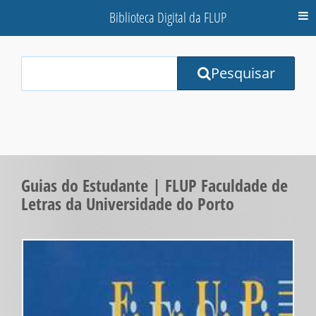
Biblioteca Digital da FLUP
M
Your
Pesquisar
Search
Terms:
Guias do Estudante | FLUP Faculdade de
Letras da Universidade do Porto