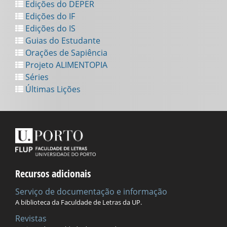
Edições do DEPER
Edições do IF
Edições do IS
Guias do Estudante
Orações de Sapiência
Projeto ALIMENTOPIA
Séries
Últimas Lições
Recursos adicionais
Serviço de documentação e informação
A biblioteca da Faculdade de Letras da UP.
Revistas