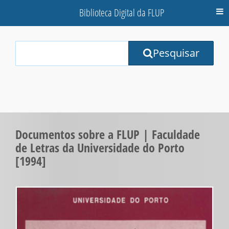
Biblioteca Digital da FLUP
M
Your
Pesquisar
Search
Terms:
Documentos sobre a FLUP | Faculdade
de Letras da Universidade do Porto
[1994]