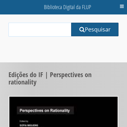
Biblioteca Digital da FLUP
M
Your
Pesquisar
Search
Terms:
Edições do IF | Perspectives on
rationality