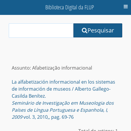
Biblioteca Digital da FLUP
M
Your
Pesquisar
Search
Terms:
Assunto: Afabetização informacional
La alfabetización informacional en los sistemas
de información de museos / Alberto Gallego-
Casilda Benítez.
Seminário de Investigação em Museologia dos
Países de Língua Portuguesa e Espanhola, I,
2009
vol. 3, 2010,, pag. 69-76