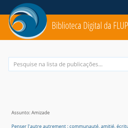
Biblioteca Digital da FLU
Your
Search
Terms:
Assunto: Amizade
Penser l'autre autrement : communauté, amitié, écritur