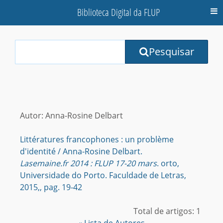
Biblioteca Digital da FLUP
M
Your
Pesquisar
Search
Terms:
Autor: Anna-Rosine Delbart
Littératures francophones : un problème
d'identité / Anna-Rosine Delbart.
Lasemaine.fr 2014 : FLUP 17-20 mars
. orto,
Universidade do Porto. Faculdade de Letras,
2015,, pag. 19-42
Total de artigos: 1