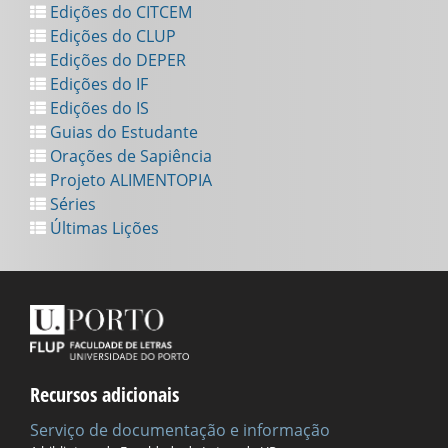
Edições do CITCEM
Edições do CLUP
Edições do DEPER
Edições do IF
Edições do IS
Guias do Estudante
Orações de Sapiência
Projeto ALIMENTOPIA
Séries
Últimas Lições
Recursos adicionais
Serviço de documentação e informação