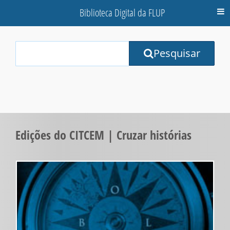
Biblioteca Digital da FLUP
M
Your
Pesquisar
Search
Terms:
Edições do CITCEM | Cruzar histórias