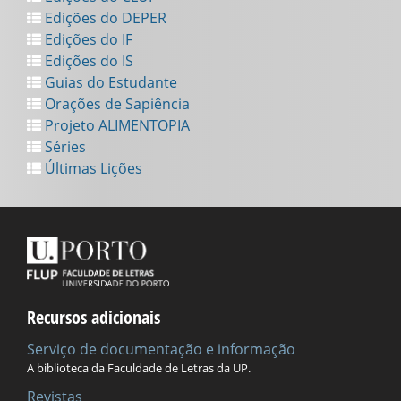
Edições do DEPER
Edições do IF
Edições do IS
Guias do Estudante
Orações de Sapiência
Projeto ALIMENTOPIA
Séries
Últimas Lições
Recursos adicionais
Serviço de documentação e informação
A biblioteca da Faculdade de Letras da UP.
Revistas