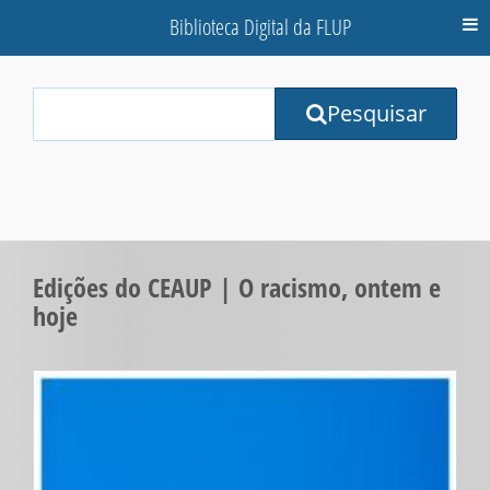
Biblioteca Digital da FLUP
M
Your
Pesquisar
Search
Terms:
Edições do CEAUP | O racismo, ontem e
hoje