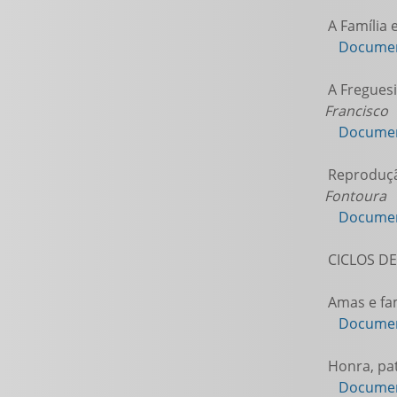
A Família 
Documen
A Freguesi
Francisco
Documen
Reprodução
Fontoura
Documen
CICLOS DE
Amas e fam
Documen
Honra, pat
Documen