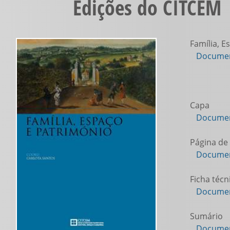
Edições do CITCEM 
Família, Es
Documen
Capa
Documen
Página de 
Documen
Ficha técn
Documen
Sumário
Documen