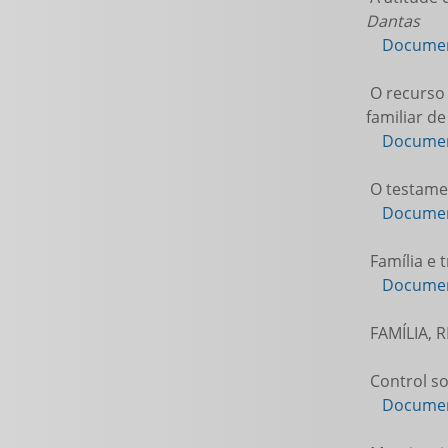
Dantas
Documen
O recurso 
familiar d
Documen
O testamen
Documen
Família e 
Documen
FAMÍLIA, 
Control so
Documen