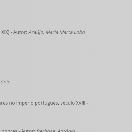
XIX) - Autor:
Araújo, Maria Marta Lobo
tónio
res no Império português, século XVIII -
s pobres - Autor:
Barbosa, António