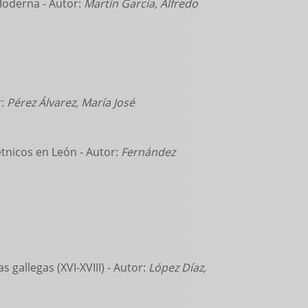
Moderna - Autor:
Martín García, Alfredo
r:
Pérez Álvarez, María José
étnicos en León - Autor:
Fernández
s gallegas (XVI-XVIII) - Autor:
López Díaz,