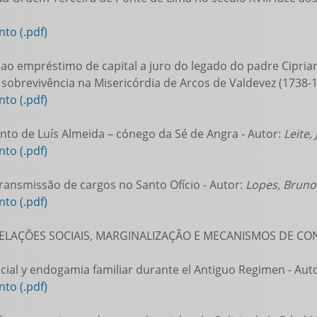
to (.pdf)
ao empréstimo de capital a juro do legado do padre Cipri
e sobrevivência na Misericórdia de Arcos de Valdevez (1738-1
to (.pdf)
to de Luís Almeida – cónego da Sé de Angra - Autor:
Leite,
to (.pdf)
transmissão de cargos no Santo Ofício - Autor:
Lopes, Bruno
to (.pdf)
RELAÇÕES SOCIAIS, MARGINALIZAÇÃO E MECANISMOS DE 
cial y endogamia familiar durante el Antiguo Regimen - Aut
to (.pdf)