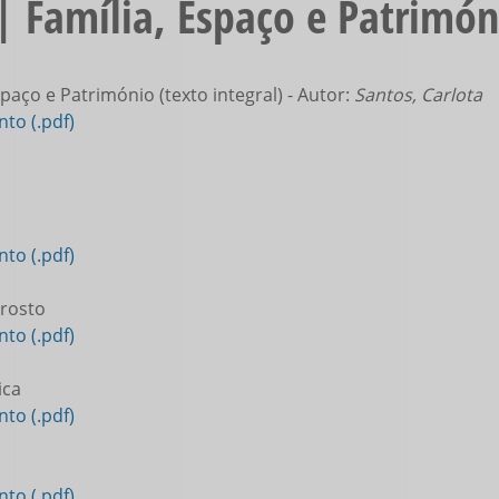
| Família, Espaço e Patrimón
paço e Património (texto integral) - Autor:
Santos, Carlota
to (.pdf)
to (.pdf)
rosto
to (.pdf)
ica
to (.pdf)
to (.pdf)