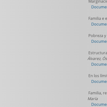
Marginació
Documen
Familia e 
Documen
Pobreza y 
Documen
Estructura
Álvarez, Ó
Documen
En los lími
Documen
Familia, re
María
Documen