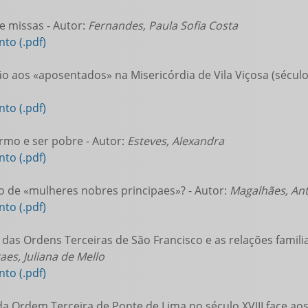
 missas - Autor:
Fernandes, Paula Sofia Costa
to (.pdf)
o aos «aposentados» na Misericórdia de Vila Viçosa (século 
to (.pdf)
rmo e ser pobre - Autor:
Esteves, Alexandra
to (.pdf)
 de «mulheres nobres principaes»? - Autor:
Magalhães, An
to (.pdf)
das Ordens Terceiras de São Francisco e as relações familia
es, Juliana de Mello
to (.pdf)
da Ordem Terceira de Ponte de Lima no século XVIII face ao