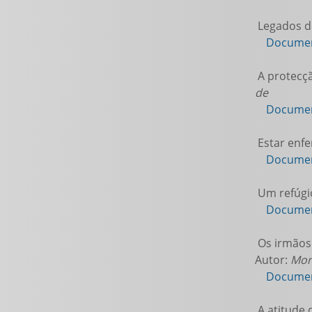
Legados de
Documen
A protecçã
de
Documen
Estar enfe
Documen
Um refúgio
Documen
Os irmãos 
Autor:
Mora
Documen
A atitude 