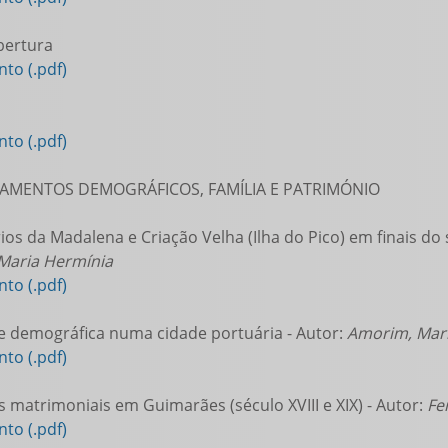
bertura
to (.pdf)
to (.pdf)
MENTOS DEMOGRÁFICOS, FAMÍLIA E PATRIMÓNIO
ios da Madalena e Criação Velha (Ilha do Pico) em finais do 
Maria Hermínia
to (.pdf)
 demográfica numa cidade portuária - Autor:
Amorim, Mar
to (.pdf)
s matrimoniais em Guimarães (século XVIII e XIX) - Autor:
Fe
to (.pdf)