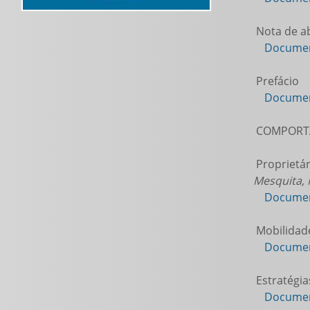
Nota de a
Documen
Prefácio
Documen
COMPORTA
Proprietár
Mesquita, 
Documen
Mobilidade
Documen
Estratégia
Documen