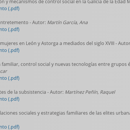
n y mecanismos de control social en la Galicia de la Edad 
to (.pdf)
entretemento - Autor:
Martín García, Ana
to (.pdf)
mujeres en León y Astorga a mediados del siglo XVIII - Auto
to (.pdf)
 familiar, control social y nuevas tecnologías entre grupos 
scar
to (.pdf)
tes de la subsistencia - Autor:
Martínez Peñín, Raquel
to (.pdf)
laciones sociales y estrategias familiares de las elites urbana
to (.pdf)