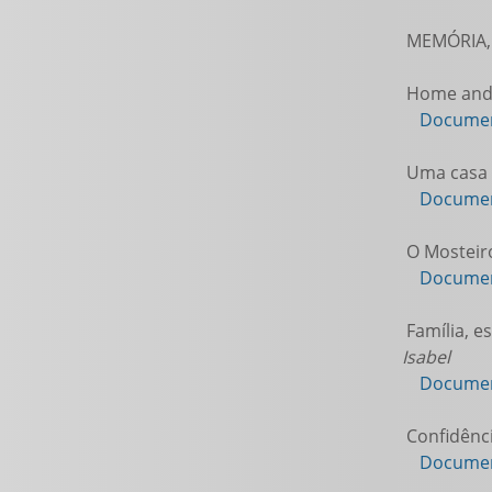
MEMÓRIA,
Home and 
Documen
Uma casa 
Documen
O Mosteiro
Documen
Família, e
Isabel
Documen
Confidênci
Documen