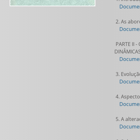
Documen
2. As abor
Documen
PARTE II 
DINÂMICAS
Documen
3. Evoluçã
Documen
4. Aspecto
Documen
5. A alter
Documen