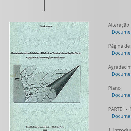
|
Alteração 
Documen
Página de 
Documen
Agradeci
Documen
Plano
Documen
PARTE I -
Documen
1. Introdu