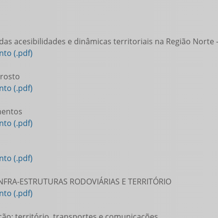
das acesibilidades e dinâmicas territoriais na Região Norte 
to (.pdf)
rosto
to (.pdf)
mentos
to (.pdf)
to (.pdf)
 INFRA-ESTRUTURAS RODOVIÁRIAS E TERRITÓRIO
to (.pdf)
ção: território, transportes e comunicações