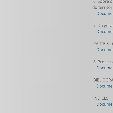
6. Sobre o
do territór
Documen
7. Da gera
Documen
PARTE 3 -
Documen
8. Process
Documen
BIBLIOGRA
Documen
ÍNDICES
Documen