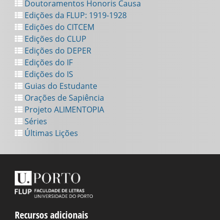
Doutoramentos Honoris Causa
Edições da FLUP: 1919-1928
Edições do CITCEM
Edições do CLUP
Edições do DEPER
Edições do IF
Edições do IS
Guias do Estudante
Orações de Sapiência
Projeto ALIMENTOPIA
Séries
Últimas Lições
Recursos adicionais