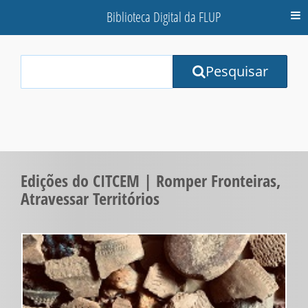
Biblioteca Digital da FLUP
M
Your
Pesquisar
Search
Terms:
Edições do CITCEM | Romper Fronteiras,
Atravessar Territórios