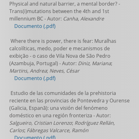
Physical and natural barrier, a mental border? -
Trans(i)mutations between the 4th and 1st
millennium BC - Autor:
Canha, Alexandre
Documento (.pdf)
Where there is power, there is fear: Muralhas
calcolíticas, medo, poder e mecanismos de
exibição - o caso de Vila Nova de São Pedro
(Azambuja, Portugal) - Autor:
Diniz, Mariana
;
Martins, Andrea
;
Neves, César
Documento (.pdf)
Estudio de las comunidades de la prehistoria
reciente en las provincias de Pontevedra y Ourense
(Galicia, Espanã): una visión del fenómeno
doméstico en una región fronteriza - Autor:
Salgueiro, Cristian Lorenzo
;
Rodríguez Rellán,
Carlos
;
Fábregas Valcarce, Ramón
Documento (.pdf)