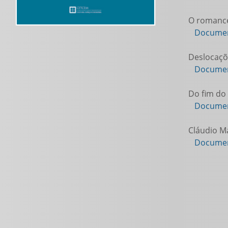
O romance 
Documen
Deslocaçõe
Documen
Do fim do 
Documen
Cláudio Ma
Documen