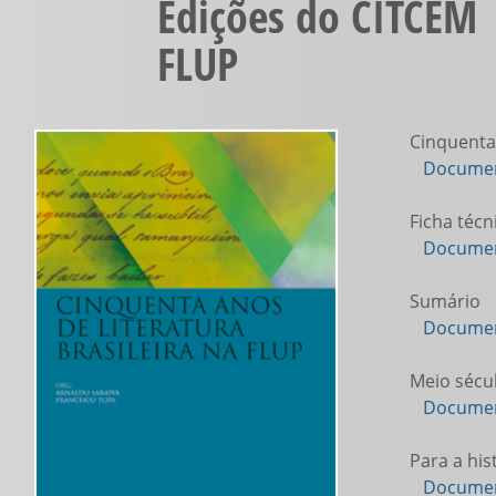
Edições do CITCEM |
FLUP
Cinquenta 
Documen
Ficha técn
Documen
Sumário
Documen
Meio sécul
Documen
Para a hist
Documen