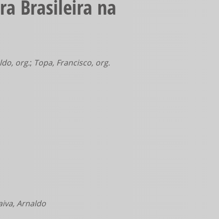
a Brasileira na
Nesta
secção
encontra
as
principais
coleções
ldo, org.
;
Topa, Francisco, org.
disponíveis
na
Biblioteca
Digital.
aiva, Arnaldo