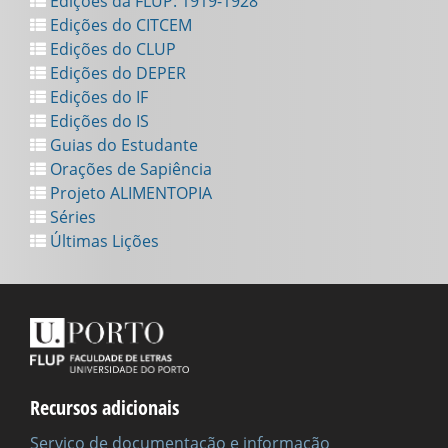
Edições da FLUP: 1919-1928
Edições do CITCEM
Edições do CLUP
Edições do DEPER
Edições do IF
Edições do IS
Guias do Estudante
Orações de Sapiência
Projeto ALIMENTOPIA
Séries
Últimas Lições
Recursos adicionais
Serviço de documentação e informação