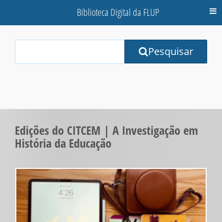
Biblioteca Digital da FLUP
M
Your
Pesquisar
Search
Terms:
Edições do CITCEM | A Investigação em
História da Educação