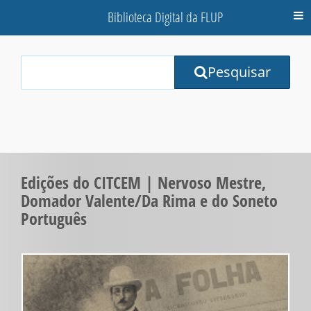
Biblioteca Digital da FLUP
M
Your
Pesquisar
Search
Terms:
Edições do CITCEM | Nervoso Mestre,
Domador Valente/Da Rima e do Soneto
Português