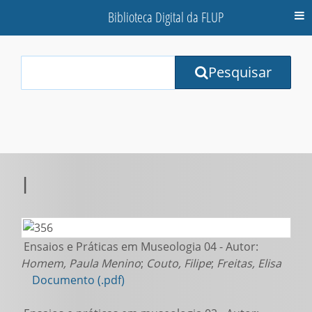
Biblioteca Digital da FLUP
M
Your
Pesquisar
Search
Terms:
|
Ensaios e Práticas em Museologia 04 - Autor:
Homem, Paula Menino
;
Couto, Filipe
;
Freitas, Elisa
Documento (.pdf)