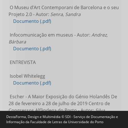
O Museu d’Art Contemporani de Barcelona e o seu
Projeto 2.0 - Autor:
Senra, Sandra
Documento (.pdf)
Infocomunicação em museus - Autor:
Andrez,
Bárbara
Documento (.pdf)
ENTREVISTA
Isobel Whitelegg
Documento (.pdf)
Escher - A Maior Exposição do Génio Holandês De
28 de fevereiro a 28 de julho de 2019 Centro de
Congressos Alfândega do Porto - Autor:
Silva,
Diana
DestaForma, Design e Multimédia © SDI - Serviço de Documentação e
Informação da Faculdade de Letras da Universidade do Porto
Documento (.pdf)