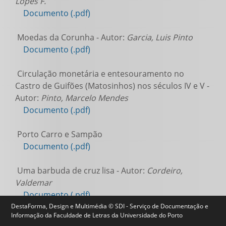
Lopes F.
Documento (.pdf)
Moedas da Corunha - Autor:
Garcia, Luis Pinto
Documento (.pdf)
Circulação monetária e entesouramento no
Castro de Guifões (Matosinhos) nos séculos IV e V -
Autor:
Pinto, Marcelo Mendes
Documento (.pdf)
Porto Carro e Sampão
Documento (.pdf)
Uma barbuda de cruz lisa - Autor:
Cordeiro,
Valdemar
Documento (.pdf)
DestaForma, Design e Multimédia © SDI - Serviço de Documentação e
Informação da Faculdade de Letras da Universidade do Porto
Um tesouro de aurei romanos da antiga Índia