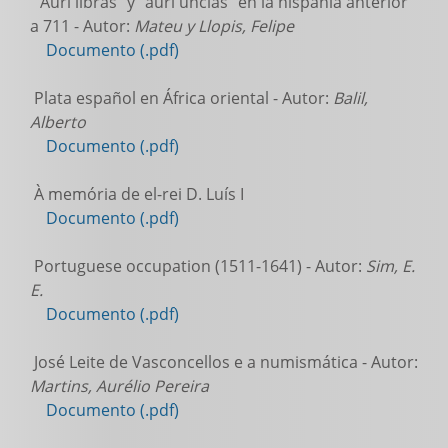
"Auri libras" y "auri uncias" en la hispania anterior
a 711 - Autor:
Mateu y Llopis, Felipe
Documento (.pdf)
Plata español en África oriental - Autor:
Balil,
Alberto
Documento (.pdf)
À memória de el-rei D. Luís I
Documento (.pdf)
Portuguese occupation (1511-1641) - Autor:
Sim, E.
E.
Documento (.pdf)
José Leite de Vasconcellos e a numismática - Autor:
Martins, Aurélio Pereira
Documento (.pdf)