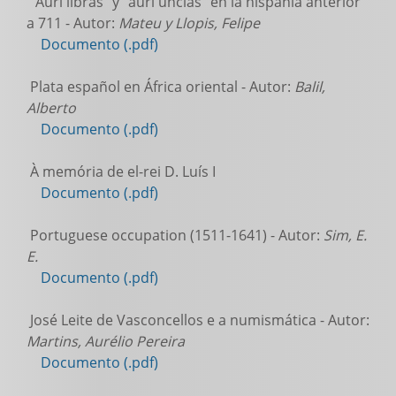
"Auri libras" y "auri uncias" en la hispania anterior
a 711 - Autor:
Mateu y Llopis, Felipe
Documento (.pdf)
Plata español en África oriental - Autor:
Balil,
Alberto
Documento (.pdf)
À memória de el-rei D. Luís I
Documento (.pdf)
Portuguese occupation (1511-1641) - Autor:
Sim, E.
E.
Documento (.pdf)
José Leite de Vasconcellos e a numismática - Autor:
Martins, Aurélio Pereira
Documento (.pdf)