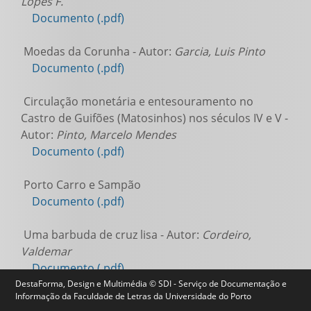
Lopes F.
Documento (.pdf)
Moedas da Corunha - Autor:
Garcia, Luis Pinto
Documento (.pdf)
Circulação monetária e entesouramento no
Castro de Guifões (Matosinhos) nos séculos IV e V -
Autor:
Pinto, Marcelo Mendes
Documento (.pdf)
Porto Carro e Sampão
Documento (.pdf)
Uma barbuda de cruz lisa - Autor:
Cordeiro,
Valdemar
Documento (.pdf)
DestaForma, Design e Multimédia © SDI - Serviço de Documentação e
Informação da Faculdade de Letras da Universidade do Porto
Um tesouro de aurei romanos da antiga Índia